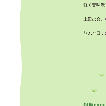
軽く苦味渋
上田の会、
飲んだ日：2
銀座nag