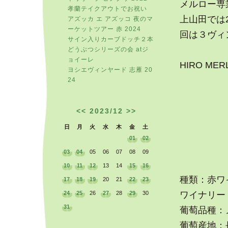
メルロー専
孝蘭テイクアウトでお祝い
上山田では
アズッカ エ アズッコ 夜のマ
ーケットツアー 赤 2024
回は３ヴィ
サイン入りカーブドッチ２本
どうぶつシリーズの会 atジ
ョイーレ
HIRO MER
ヨシエヴィンヤード 志雁 20
24
<<
2023/12
>>
日
月
火
水
木
金
土
01
02
03
04
05
06
07
08
09
10
11
12
13
14
15
16
種類：赤ワ
17
18
19
20
21
22
23
24
25
26
27
28
29
30
ワイナリー：
31
葡萄品種：
葡萄産地：