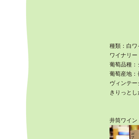
種類：白ワ
ワイナリー：V
葡萄品種：
葡萄産地：
ヴィンテージ
きりっとし
井筒ワイン 竜