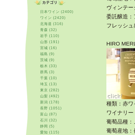
ヴィンテージ
日本ワイン (2400)
委託醸造：
ワイン (2420)
北海道 (316)
フレッシュ
青森 (32)
岩手 (110)
山形 (191)
HIRO MER
宮城 (16)
福島 (9)
茨城 (9)
栃木 (33)
群馬 (3)
千葉 (10)
埼玉 (13)
東京 (282)
山梨 (492)
新潟 (178)
種類：赤ワ
長野 (1051)
ワイナリー：
富山 (87)
石川 (32)
葡萄品種：
静岡 (5)
葡萄産地：
愛知 (115)