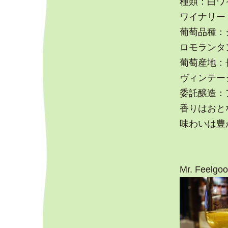
種類：白ワ
ワイナリー：Sai
葡萄品種：
ロモランタン
葡萄産地：
ヴィンテージ
委託醸造：
香りはおと
味わいは豊
Mr. Feelgo