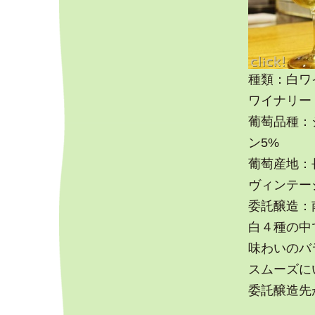
種類：白ワ
ワイナリー：Sai
葡萄品種：
ン5%
葡萄産地：
ヴィンテージ
委託醸造：
白４種の中
味わいのバ
スムーズに
委託醸造先