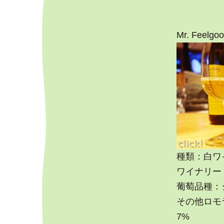
Mr. Feelgo
種類：白ワ
ワイナリー：Sai
葡萄品種：
その他ロモ
7%